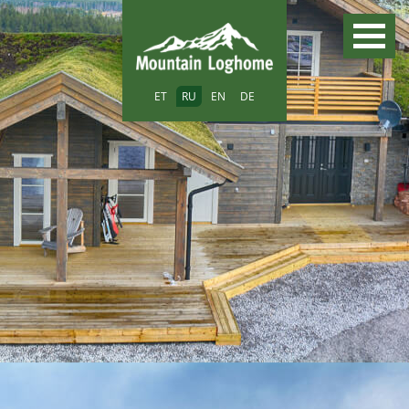
ET
RU
EN
DE