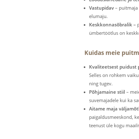
Vastupidav
– puitmaja 
elumaju.
Keskkonnasõbralik –
ümbertöötlus on keskko
Kuidas meie puit
Kvaliteetsest puidust
Selles on rohkem vaiku
ning tugev.
Põhjamaine stiil
– meie
suvemajadele kui ka sa
Aitame maja väljamõt
paigaldusmeeskond, kes
teenust üle kogu maail