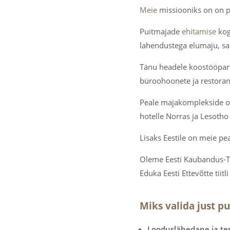
Meie
missiooniks on on
Puitmajade
ehitamise
kog
lahendustega elumaju, sa
Tänu headele koostööpart
büroohoonete ja restora
Peale majakomplekside o
hotelle Norras ja Lesotho
Lisaks Eestile on meie pe
Oleme Eesti Kaubandus-Töö
Eduka Eesti Ettevõtte tiit
Miks valida just p
Looduslähedane ja ter