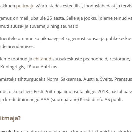
 pakkuda
puitmaju
väärtustades esteetilist, looduslähedast ja terv
emus on meil juba üle 25 aasta. Selle aja jooksul oleme teinud v
muti suusa- ja suvemaju ning saunasid.
neritele omame ka pikaaaegset kogemust suusa- ja puhkekeskuste
nide arendamises.
leme tootnud ja
ehitanud
suusakeskuste peahooneid, restorane,
 Kuningriigis, Lõuna-Aafrikas.
amisteks sihtturgudeks Norra, Saksamaa, Austria, Šveits, Prantsu
stuskoja liige, Eesti Puitmajaliidu asutajaliige. 2013. aastal p
li ja krediidihinnangu AAA (suurepärane) Krediidiinfo AS poolt.
uitmaja?
visele hea
– puitmaja on inimesele loomulik ja tervislik elukesk