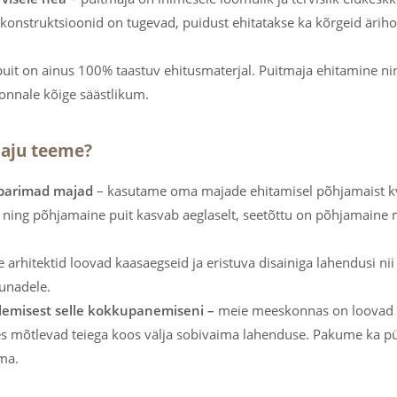
konstruktsioonid on tugevad, puidust ehitatakse ka kõrgeid ärih
puit on ainus 100% taastuv ehitusmaterjal. Puitmaja ehitamine ni
nnale kõige säästlikum.
maju teeme?
 parimad majad
– kasutame oma majade ehitamisel põhjamaist kv
 ning põhjamaine puit kasvab aeglaselt, seetõttu on põhjamaine
 arhitektid loovad kaasaegseid ja eristuva disainiga lahendusi nii
unadele.
lemisest selle kokkupanemiseni –
meie meeskonnas on loovad a
 mõtlevad teiega koos välja sobivaima lahenduse. Pakume ka pü
ma.