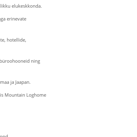
islikku elukeskkonda.
äga erinevate
, hotellide,
 büroohooneid ning
smaa ja Jaapan.
älvis Mountain Loghome
kond