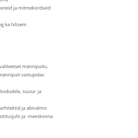
ooneid ja mitmekordseid
ng ka hilisem
aliteetset männipuitu.
 männipuit vastupidav
 kodudele, suusa- ja
rhitektid ja abivalmis
stitusjuhi ja -meeskonna