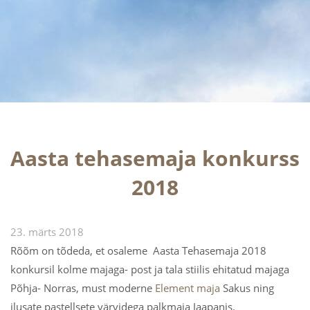
Aasta tehasemaja konkurss
2018
23. märts 2018
Rõõm on tõdeda, et osaleme Aasta Tehasemaja 2018
konkursil kolme majaga- post ja tala stiilis ehitatud majaga
Põhja- Norras, must moderne
Element maja
Sakus ning
ilusate pastellsete värvidega palkmaja Jaapanis.