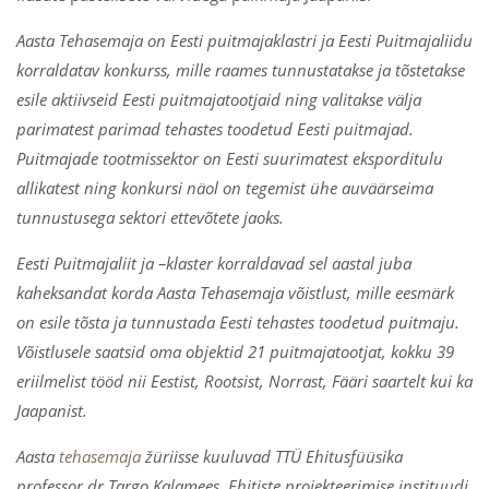
Aasta Tehasemaja on Eesti puitmajaklastri ja Eesti Puitmajaliidu
korraldatav konkurss, mille raames tunnustatakse ja tõstetakse
esile aktiivseid Eesti puitmajatootjaid ning valitakse välja
parimatest parimad tehastes toodetud Eesti puitmajad.
Puitmajade tootmissektor on Eesti suurimatest eksporditulu
allikatest ning konkursi näol on tegemist ühe auväärseima
tunnustusega sektori ettevõtete jaoks.
Eesti Puitmajaliit ja –klaster korraldavad sel aastal juba
kaheksandat korda Aasta Tehasemaja võistlust, mille eesmärk
on esile tõsta ja tunnustada Eesti tehastes toodetud puitmaju.
Võistlusele saatsid oma objektid 21 puitmajatootjat, kokku 39
eriilmelist tööd nii Eestist, Rootsist, Norrast, Fääri saartelt kui ka
Jaapanist.
Aasta
tehasemaja
žüriisse kuuluvad TTÜ Ehitusfüüsika
professor dr Targo Kalamees, Ehitiste projekteerimise instituudi